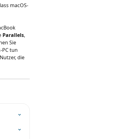
 dass macOS-
acBook 
e 
Parallels
, 
en Sie 
-PC tun 
utzer, die 