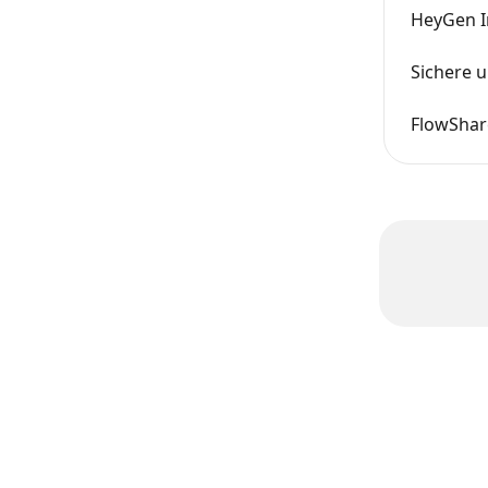
HeyGen I
Sichere 
FlowShare