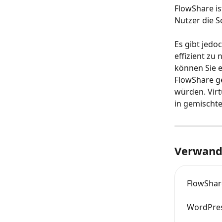
FlowShare is
Nutzer die S
Es gibt jedo
effizient zu 
können Sie 
FlowShare g
würden. Virt
in gemischt
Verwandt
FlowShar
WordPres